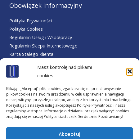
Obowiązek Informacyjny
Polityka Prywatności
Polityka Cookies
Regulamin Usług i Współpracy
Regulamin Sklepu Internetowego
Karta Stałego Klienta
Nasze Social Media
Masz kontrolę nad plikami
cookies
WAŻNE! Zawsze Sprawdzaj Swoje Realizacje przed drukiem
lub publikacją. Warszawskie Centrum i Nasze Nowinki
Klikając „Akceptuj" pliki cookies, zgadzasz się na przechowywanie
plików cookies na swoim urządzeniu w celu usprawnienia nawigacji
Reklamowe. Zapraszamy Na You Tube Online. Sprawdź już
naszej witryny i przyszłego sklepu, analizy z ich korzystania i marketingu.
Dziś!
Korzystając z naszych usług akceptujesz Politykę Prywatności i nasze
regulaminy w stopce. Informacje o działaniu oraz jak wyłączyć cookies
YouTube Reklama >
znajdują się w naszej Polityce ciasteczek. Serdecznie Pozdrawiamy!
Akceptuj